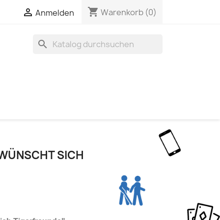
shopping_cart

Warenkorb
(0)
Anmelden
search
e
R WÜNSCHT SICH