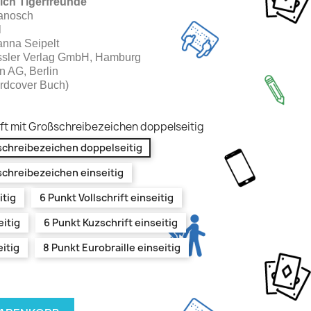
sich Tigerfreunde"
Janosch
l
hanna Seipelt
ssler Verlag GmbH, Hamburg
n AG, Berlin
rdcover Buch)
ift mit Großschreibezeichen doppelseitig
ßschreibezeichen doppelseitig
ßschreibezeichen einseitig
itig
6 Punkt Vollschrift einseitig
eitig
6 Punkt Kuzschrift einseitig
itig
8 Punkt Eurobraille einseitig