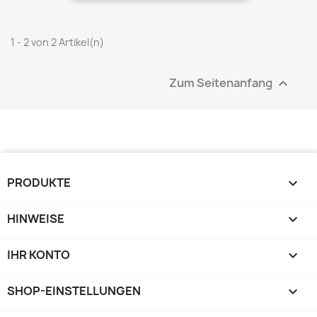
1 - 2 von 2 Artikel(n)
Zum Seitenanfang

PRODUKTE

HINWEISE

IHR KONTO

SHOP-EINSTELLUNGEN
keyboard_arrow_down