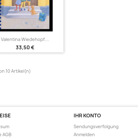
Vorschau

Valentina Wiedehopf....
33,50 €
von 10 Artikel(n)
EISE
IHR KONTO
ssum
Sendungsverfolgung
e AGB
Anmelden