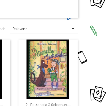

ach:
Relevanz
Vorschau

..
2 - Petronella Glückschuh....