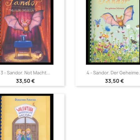
Vorschau
Vorschau


3 - Sandor. Not Macht...
4 - Sandor. Der Geheime.
33,50 €
33,50 €