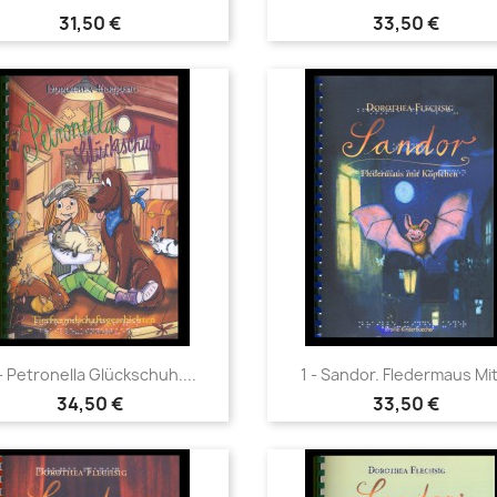
31,50 €
33,50 €
Vorschau
Vorschau


- Petronella Glückschuh....
1 - Sandor. Fledermaus Mit
34,50 €
33,50 €