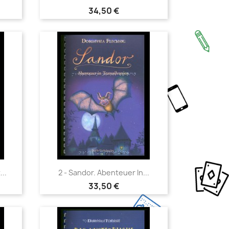
34,50 €
Vorschau

...
2 - Sandor. Abenteuer In...
33,50 €