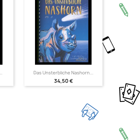
Vorschau

..
Das Unsterbliche Nashorn...
34,50 €