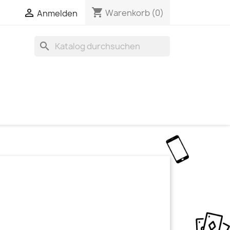
shopping_cart

Warenkorb
(0)
Anmelden
search