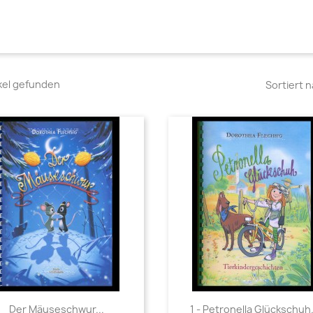
ikel gefunden
Sortiert n
Vorschau
Vorschau


Der Mäuseschwur...
1 - Petronella Glückschuh..