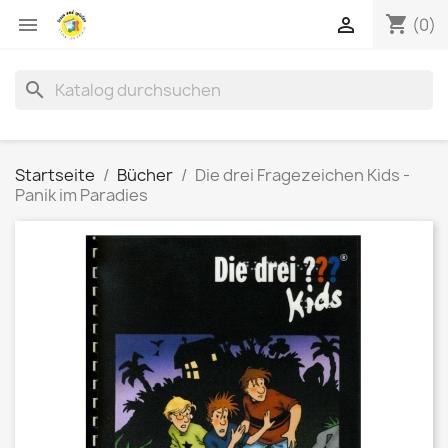
shopping_cart


(0)
search
Startseite
Bücher
Die drei Fragezeichen Kids -
Panik im Paradies