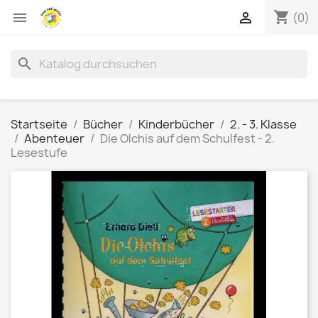
shopping_cart


(0)
search
Startseite
Bücher
Kinderbücher
2. - 3. Klasse
Abenteuer
Die Olchis auf dem Schulfest - 2.
Lesestufe